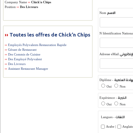
Company Name
››
Chick'n Chips
Position
››
Des Livreurs
الاسم
Nom
N Identification Nationa
››
Toutes les offres de Chick'n Chips
››
Employés Polyvalents Restauration Rapide
››
Gérant de Restaurant
لإلكتروني
Adresse eMail
››
Des Commis de Cuisine
››
Des Employé Polyvalent
››
Des Livreurs
››
Assistant Restaurant Manager
ادة العلمية
Diplôme -
Oui
Non
الخبرة
Expérience -
Oui
Non
اللغات
Langues -
Arabe |
Anglais