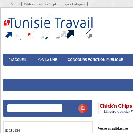
Accueil
Publiez vos offres d’emploi
Espace Entreprise
ACCUEIL
À LA UNE
CONCOURS FONCTION PUBLIQUE
Chick’n Chips
››
Livreur / Coursier
V
Votre candidature
ID
100894