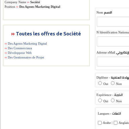
Company Name
››
Société
Position
››
Des Agents Marketing Digital
الاسم
Nom
N Identification Nationa
››
Toutes les offres de Société
››
Des Agents Marketing Digital
››
Des Commerciaux
لإلكتروني
Adresse eMail
››
Développeur Web
››
Des Gestionnaires de Projet
ادة العلمية
Diplôme -
Oui
Non
الخبرة
Expérience -
Oui
Non
اللغات
Langues -
Arabe |
Anglais