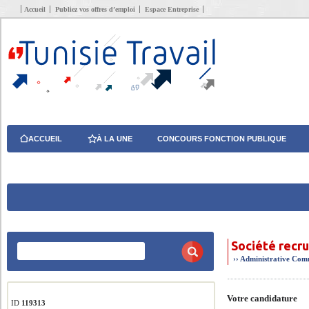
Accueil
Publiez vos offres d’emploi
Espace Entreprise
ACCUEIL
À LA UNE
CONCOURS FONCTION PUBLIQUE
Société recr
››
Administrative
Comm
Votre candidature
ID
119313